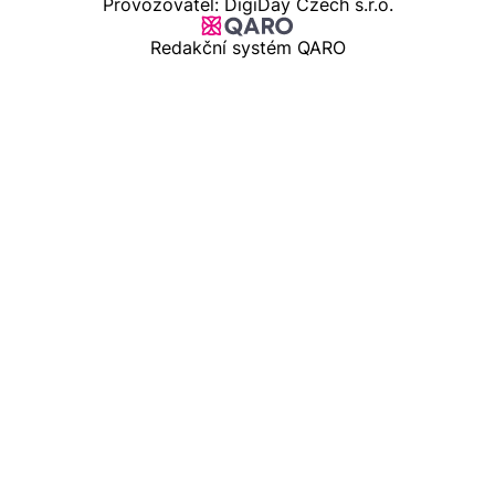
Provozovatel: DigiDay Czech s.r.o.
Redakční systém QARO