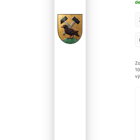
d
Za
Zo
1
vý