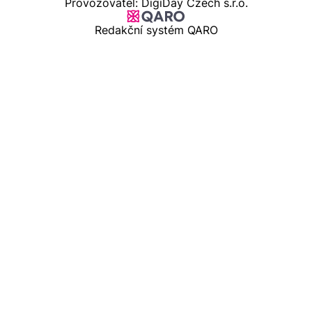
Provozovatel: DigiDay Czech s.r.o.
Redakční systém QARO