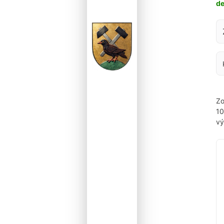
d
Za
Zo
1
vý