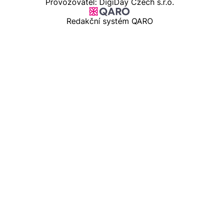
Provozovatel: DigiDay Czech s.r.o.
Redakční systém QARO