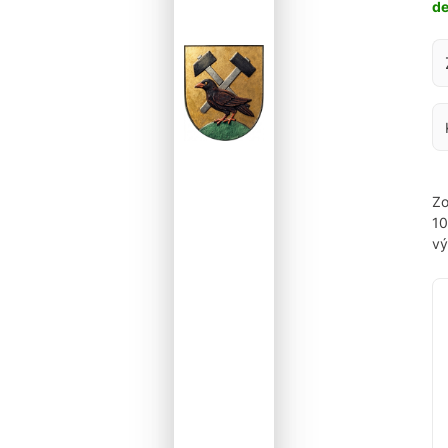
d
Za
Zo
1
vý