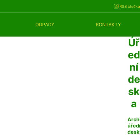
RSS čtečka
ODPADY
KONTAKTY
Úř
ed
ní
de
sk
a
Arch
úřed
desk