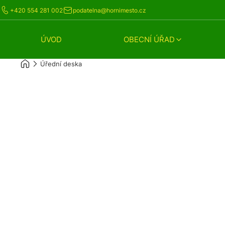
+420 554 281 002
podatelna@hornimesto.cz
ÚVOD
OBECNÍ ÚŘAD
Úřední deska