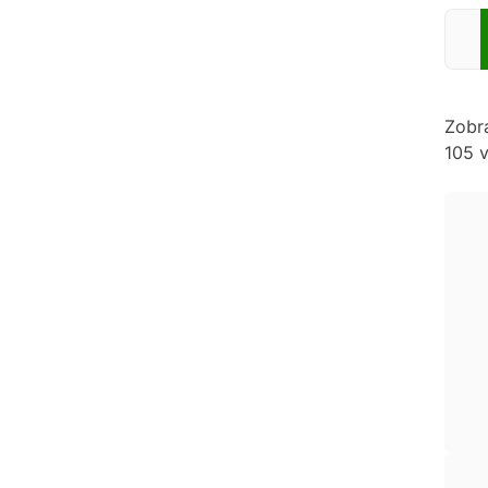
Zadej
Zobr
105 