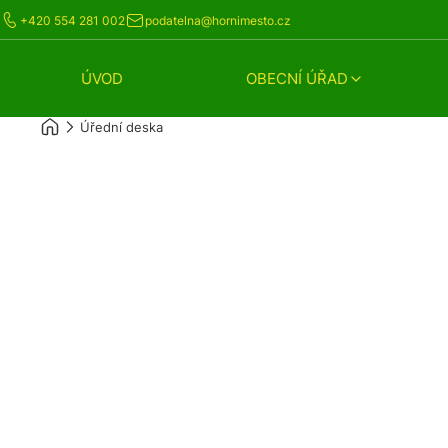
+420 554 281 002
podatelna@hornimesto.cz
ÚVOD
OBECNÍ ÚŘAD
Úřední deska