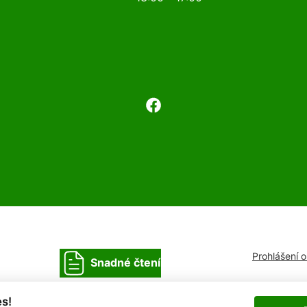
Prohlášení 
Snadné čtení
s!