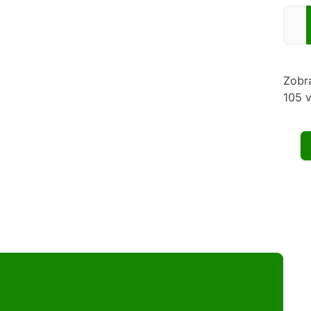
Zadej
Zobr
105 