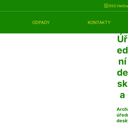
RSS čtečka
ODPADY
KONTAKTY
Úř
ed
ní
de
sk
a
Arch
úřed
desk