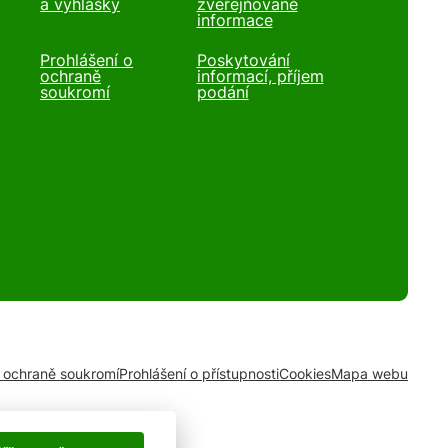
a vyhlášky
zveřejňované
informace
Prohlášení o
Poskytování
ochraně
informací, příjem
soukromí
podání
o ochraně soukromí
Prohlášení o přístupnosti
Cookies
Mapa webu