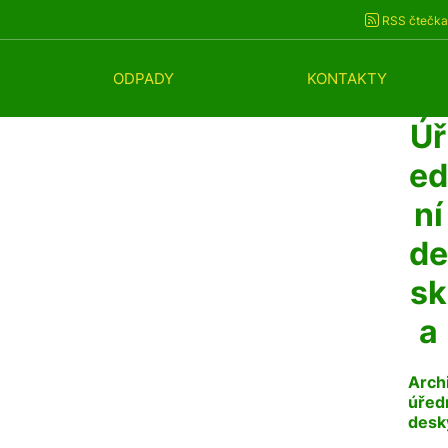
RSS čtečka
ODPADY
KONTAKTY
Úř
ed
ní
de
sk
a
Arch
úřed
desk