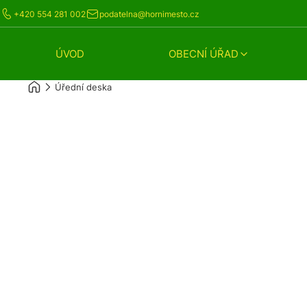
+420 554 281 002
podatelna@hornimesto.cz
ÚVOD
OBECNÍ ÚŘAD
Úřední deska