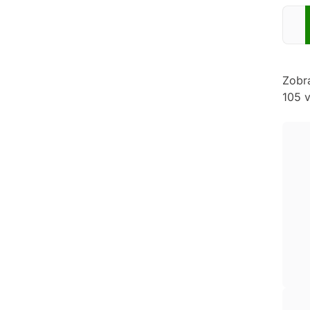
Zadej
Zobr
105 