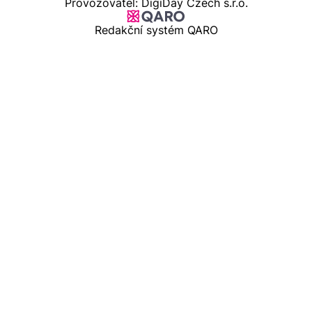
Provozovatel: DigiDay Czech s.r.o.
Redakční systém QARO