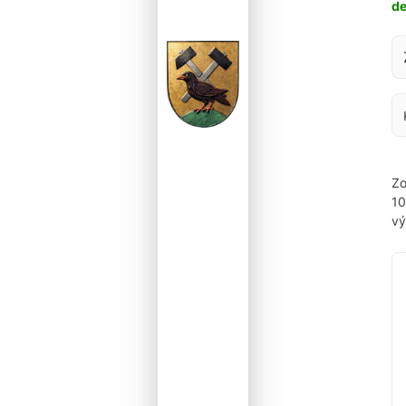
d
Za
Zo
1
vý