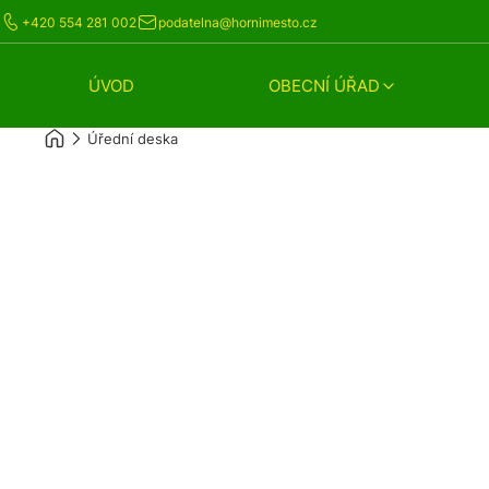
+420 554 281 002
podatelna@hornimesto.cz
ÚVOD
OBECNÍ ÚŘAD
Úřední deska