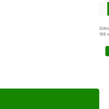
Zadej
Zobr
105 