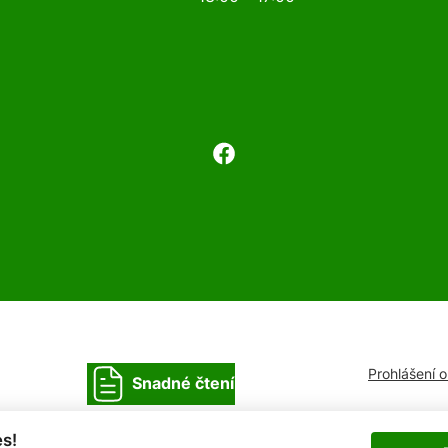
Prohlášení 
Snadné čtení
s!