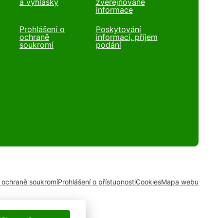
a vyhlášky
zveřejňované
informace
Prohlášení o
Poskytování
ochraně
informací, příjem
soukromí
podání
o ochraně soukromí
Prohlášení o přístupnosti
Cookies
Mapa webu