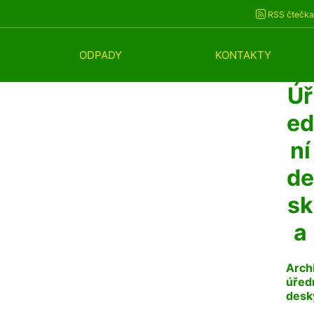
RSS čtečka
ODPADY
KONTAKTY
Úř
ed
ní
de
sk
a
Arch
úřed
desk