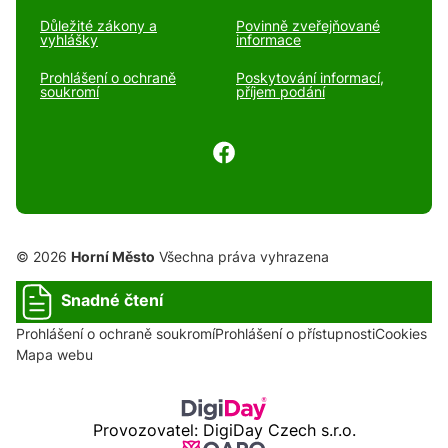
Důležité zákony a
Povinně zveřejňované
vyhlášky
informace
Prohlášení o ochraně
Poskytování informací,
soukromí
příjem podání
© 2026
Horní Město
Všechna práva vyhrazena
Snadné čtení
Prohlášení o ochraně soukromí
Prohlášení o přístupnosti
Cookies
Mapa webu
Provozovatel: DigiDay Czech s.r.o.