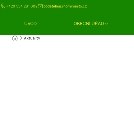
+420 554 281 002
podatelna@hornimesto.cz
ÚVOD
OBECNÍ ÚŘAD
Aktuality