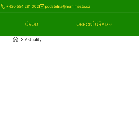
+420 554 281 002
podatelna@hornimesto.cz
ÚVOD
OBECNÍ ÚŘAD
Aktuality