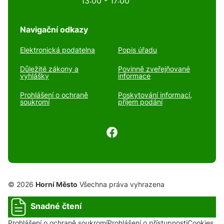
13:00 - 17:00
Navigační odkazy
Elektronická podatelna
Popis úřadu
Důležité zákony a
Povinně zveřejňované
vyhlášky
informace
Prohlášení o ochraně
Poskytování informací,
soukromí
příjem podání
© 2026
Horní Město
Všechna práva vyhrazena
Snadné čtení
Prohlášení o ochraně soukromí
Prohlášení o přístupnosti
Cookies