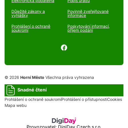
Elektronická podatelna
Popis úřadu
Důležité zákony a
Povinně zveřejňované
vyhlášky
informace
Prohlášení o ochraně
Poskytování informací,
soukromí
příjem podání
© 2026
Horní Město
Všechna práva vyhrazena
Snadné čtení
Prohlášení o ochraně soukromí
Prohlášení o přístupnosti
Cookies
Mapa webu
Provozovatel: DigiDay Czech s.r.o.