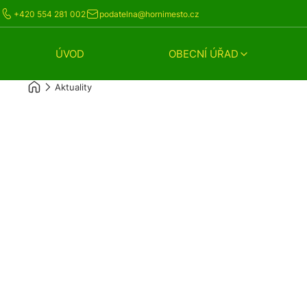
+420 554 281 002
podatelna@hornimesto.cz
ÚVOD
OBECNÍ ÚŘAD
Aktuality