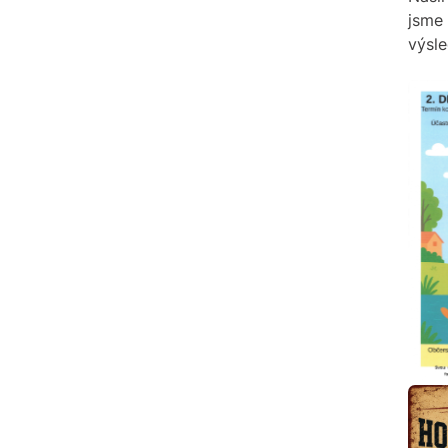
jsme
výsl