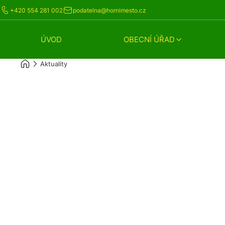
+420 554 281 002
podatelna@hornimesto.cz
ÚVOD
OBECNÍ ÚŘAD
Aktuality